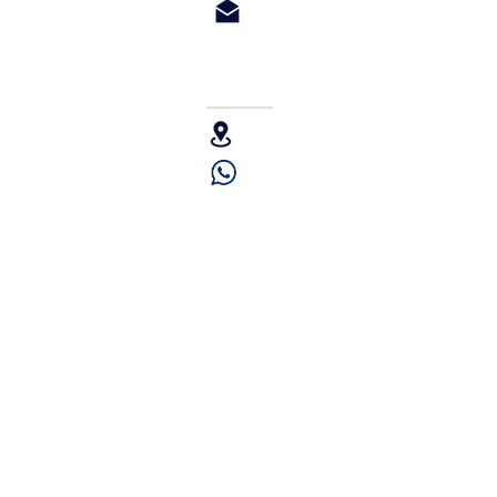
Informes@iraola.com
SERVICIO TÉCNICO
Uriburu 663 1er piso, CP1027 C
+54 9 11 5001-3802
¡SEGUINOS!