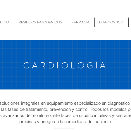
ÉDICO
RESIDUOS PATOGENICOS
FARMACIA
DIAGNOSTICO
CARDIOLOGÍA
oluciones integrales en equipamiento especializado en diagnóstico 
a las fases de tratamiento, prevención y control. Todos los modelos 
avanzados de monitoreo, interfaces de usuario intuitivas y sencill
precisas y aseguran la comodidad del paciente.