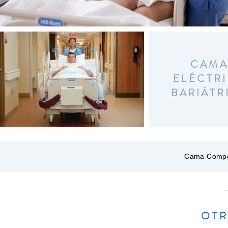
CAM
ELÉCTR
BARIÁTR
Cama Compe
OTR