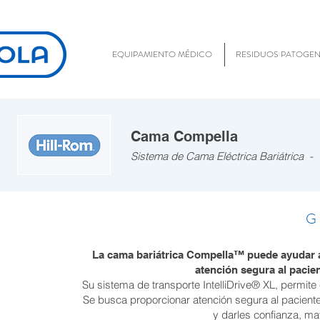
EQUIPAMIENTO MÉDICO
RESIDUOS PATOGE
Cama Compella
Sistema de Cama Eléctrica Bariátrica 
G
La cama bariátrica Compella™ puede ayudar a s
atención segura al pacien
Su sistema de transporte IntelliDrive® XL, permite e
Se busca proporcionar atención segura al paciente
y darles confianza, ma