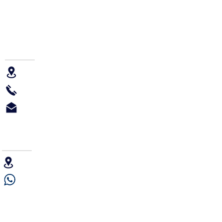
OFICINA ADMINISTRATIVA
Viamonte 2146 7º PISO, 1056 CABA, Argentina
+54 11 4952 9800 int 201
Informes@iraola.com
SERVICIO TÉCNICO
Uriburu 663 1er piso, CP1027 CABA, Argentina
+54 9 11 5001-3802