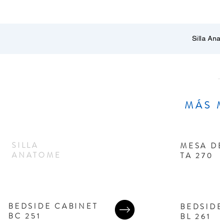
Silla A
MÁS 
SILLA
MESA D
ANATOME
TA 270
BEDSIDE CABINET
BEDSID
BC 251
BL 261