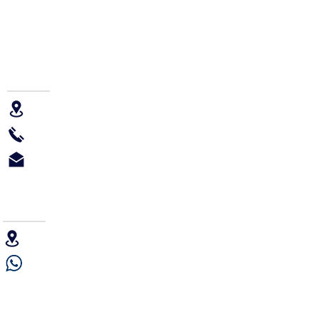
OFICINA ADMINISTRATIVA
Viamonte 2146 7º PISO, 1056 CABA, Argentina
+54 11 4952 9800 int 201
Informes@iraola.com
SERVICIO TÉCNICO
Uriburu 663 1er piso, CP1027 CABA, Argentina
+54 9 11 5001-3802