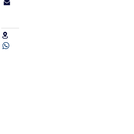
Informes@iraola.com
SERVICIO TÉCNICO
Uriburu 663 1er piso, CP1027 CABA, Argentina
+54 9 11 5001-3802
¡SEGUINOS!