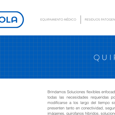
EQUIPAMIENTO MÉDICO
RESIDUOS PATOGE
QUI
Brindamos Soluciones flexibles enfocad
todas las necesidades requeridas po
modificarse a los largo del tiempo 
presenten tanto en conectividad, segur
imágenes, quirofanos hibridos, soluci